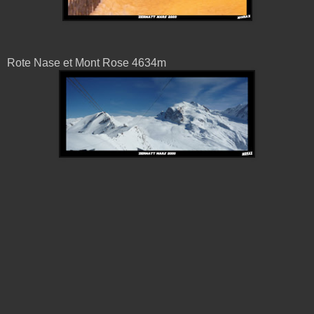
Rote Nase et Mont Rose 4634m